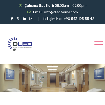
Çalışma Saatleri:
08.00am - 09.00pm
Email:
info@dledfarma.com
İletişim No:
+90 543 195 55 42