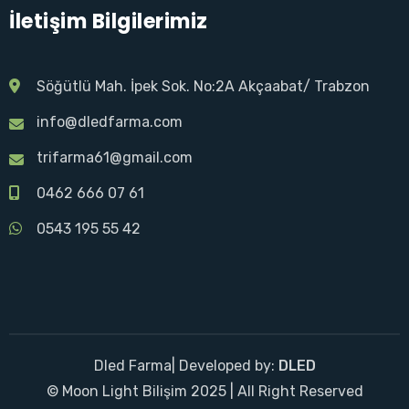
İletişim Bilgilerimiz
Söğütlü Mah. İpek Sok. No:2A Akçaabat/ Trabzon
info@dledfarma.com
trifarma61@gmail.com
0462 666 07 61
0543 195 55 42
Dled Farma| Developed by:
DLED
© Moon Light Bilişim 2025 | All Right Reserved