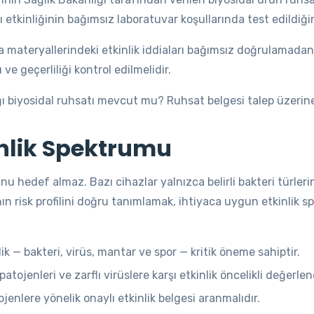
 etkinliğinin bağımsız laboratuvar koşullarında test edildiğin
a materyallerindeki etkinlik iddiaları bağımsız doğrulamada
ve geçerliliği kontrol edilmelidir.
ı biyosidal ruhsatı mevcut mu? Ruhsat belgesi talep üzerin
inlik Spektrumu
hedef almaz. Bazı cihazlar yalnızca belirli bakteri türlerine
lanının risk profilini doğru tanımlamak, ihtiyaca uygun etkinl
ik — bakteri, virüs, mantar ve spor — kritik öneme sahiptir.
tojenleri ve zarflı virüslere karşı etkinlik öncelikli değerlend
jenlere yönelik onaylı etkinlik belgesi aranmalıdır.