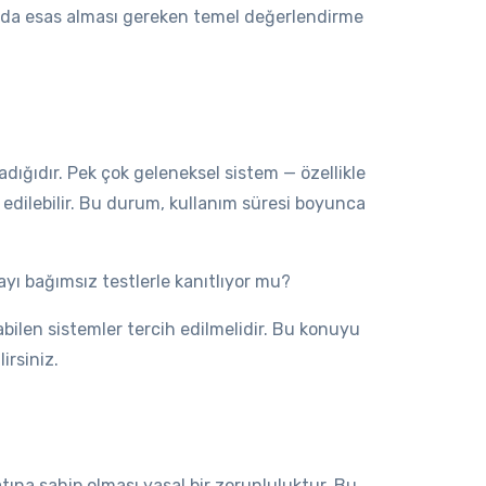
rında esas alması gereken temel değerlendirme
dığıdır. Pek çok geleneksel sistem — özellikle
 edilebilir. Bu durum, kullanım süresi boyunca
yı bağımsız testlerle kanıtlıyor mu?
ışabilen sistemler tercih edilmelidir. Bu konuyu
irsiniz.
tına sahip olması yasal bir zorunluluktur. Bu