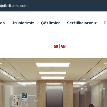
o@dledfarma.com
zda
Ürünlerimiz
Çözümler
Sertifikalarımız
G
|