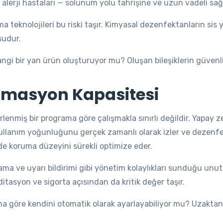
 alerji hastaları — solunum yolu tahrişine ve uzun vadeli sağlı
a teknolojileri bu riski taşır. Kimyasal dezenfektanların sis
sudur.
gi bir yan ürün oluşturuyor mu? Oluşan bileşiklerin güvenlik
Otomasyon Kapasitesi
lenmiş bir programa göre çalışmakla sınırlı değildir. Yapay z
e kullanım yoğunluğunu gerçek zamanlı olarak izler ve dezen
de koruma düzeyini sürekli optimize eder.
rlama ve uyarı bildirimi gibi yönetim kolaylıkları sunduğu un
itasyon ve sigorta açısından da kritik değer taşır.
na göre kendini otomatik olarak ayarlayabiliyor mu? Uzakta