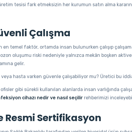
ya üretim tesisi fark etmeksizin her kurumun satın alma kara
Güvenli Çalışma
n en temel faktör, ortamda insan bulunurken çalışıp çalışama
 ve ozon oluşumu riski nedeniyle yalnızca mekân boşken aktive
mına gelir.
veya hasta varken güvenle çalışabiliyor mu? Üretici bu iddia
 ofisler gibi sürekli kullanılan alanlarda insan varlığında çal
eksiyon cihazı nedir ve nasıl seçilir
rehberimizi inceleyebil
e Resmi Sertifikasyon
ının Sağlık Bakanlığı tarafından verilen biyosidal ürün ruhsa