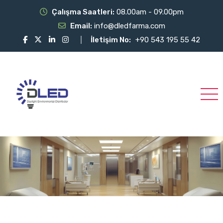
Çalışma Saatleri:
08.00am - 09.00pm
Email:
info@dledfarma.com
İletişim No:
+90 543 195 55 42