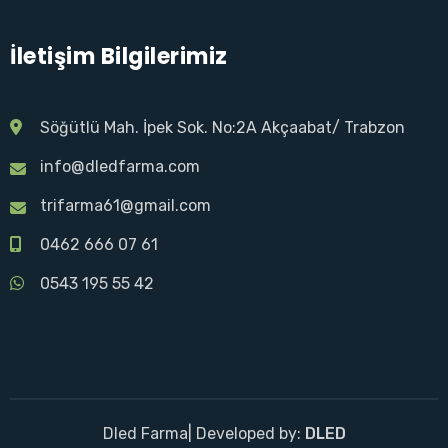
İletişim Bilgilerimiz
Söğütlü Mah. İpek Sok. No:2A Akçaabat/ Trabzon
info@dledfarma.com
trifarma61@gmail.com
0462 666 07 61
0543 195 55 42
Dled Farma| Developed by:
DLED